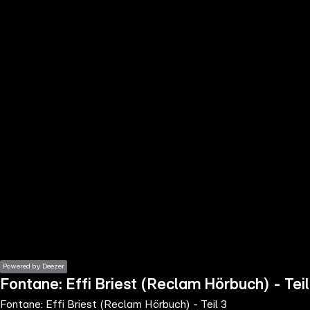
the
h page
 main
nt
the
ibility
ment
Powered by Deezer
Fontane: Effi Briest (Reclam Hörbuch) - Teil
Fontane: Effi Briest (Reclam Hörbuch) - Teil 3