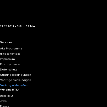
22.12.2017 • 3 Std. 39 Min.
RTL+ useful links.
Services
Alle Programme
Hilfe & Kontakt
Impressum
Privacy center
Datenschutz
Nutzungsbedingungen
Verträge hier kündigen
Vertrag widerrufen
Wir sind RTL+
Über RTL+
Jobs
Presse