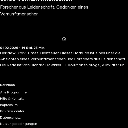
Forscher aus Leidenschaft. Gedanken eines
Vernunftmenschen
Abonnieren
Mehr
01.02.2026 • 14 Std. 25 Min.
Details
Der New-York-Times-Bestseller. Dieses Hörbuch ist eines über die
Ansichten eines Vernunftmenschen und Forschers aus Leidenschaft.
Die Rede ist von Richard Dawkins – Evolutionsbiologe, Aufklärer und
Religionskritiker. Richard Dawkins ist einer der einflussreichsten
gegenwärtigen Intellektuellen. Mit dem Erscheinen seines Bestsellers
"Der Gotteswahn" wurde Dawkins einer großen Öffentlichkeit als
RTL+ useful links.
Services
vehementer Religionskritiker bekannt. Seither gilt er als einer der
Alle Programme
bekanntesten Vertreter des sog. Neuen Atheismus. In "Forscher aus
Hilfe & Kontakt
Leidenschaft" reflektiert Dawkins über die Werte, die Geschichte und
Impressum
die gesellschaftliche Bedeutung von Wissenschaft. Dabei greift er
Privacy center
Themen wie: - Die Wissenschaft als Religion; - Die Schönheiten,
Datenschutz
Grausamkeiten, aber auch Kuriositäten unserer Welt; - Die Prinzipien
Nutzungsbedingungen
des Darwinismus; - Intelligente Außerirdische; - Aufblühen des