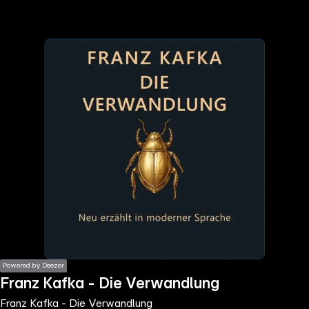
the
h page
 main
nt
the
ibility
ment
Powered by Deezer
Franz Kafka - Die Verwandlung
Franz Kafka - Die Verwandlung