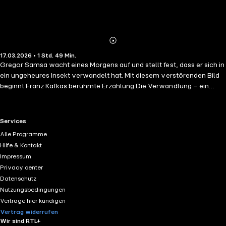
Abonnieren
Mehr
17.03.2026 • 1 Std. 49 Min.
Details
Gregor Samsa wacht eines Morgens auf und stellt fest, dass er sich in
ein ungeheures Insekt verwandelt hat. Mit diesem verstörenden Bild
beginnt Franz Kafkas berühmte Erzählung Die Verwandlung – ein
Werk über Entfremdung, Identität und die Zerbrechlichkeit
menschlicher Beziehungen. Kafka schildert nüchtern und präzise, wie
Gregors körperliche Veränderung nicht nur sein eigenes Leben,
RTL+ useful links.
Services
sondern auch das seiner Familie grundlegend verändert. Pflichten,
Alle Programme
Erwartungen und familiäre Abhängigkeiten treten schmerzhaft klar
Hilfe & Kontakt
hervor, während Gregor zunehmend aus der Gemeinschaft
Impressum
ausgeschlossen wird. Diese Hörbuchausgabe aus der Reihe LesBar –
Privacy center
weil Klassiker nicht kompliziert sein müssen überträgt Kafkas Text in
Datenschutz
eine klare, moderne Sprache. Die Handlung, die Atmosphäre und die
Nutzungsbedingungen
zentralen Motive des Originals bleiben erhalten, während Sprache
Verträge hier kündigen
und Satzbau behutsam vereinfacht wurden, um heutigen Hörerinnen
Vertrag widerrufen
und Hörern einen direkten Zugang zu ermöglichen. Ideal für alle, die
Wir sind RTL+
einen der bedeutendsten Texte der modernen Literatur hören,