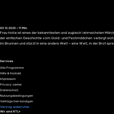
03.12.2025 • 11 Min.
Frau Holle ist eines der bekanntesten und zugleich lehrreichsten Märc
der einfachen Geschichte vom Gold- und Pechmädchen verbirgt sich ei
im Brunnen und stürzt in eine andere Welt – eine Welt, in der Brot spr
Mut und ihre Ausdauer beweist das Mädchen, dass wahre Schönheit un
Gerechtigkeit und das Wirken des Schicksals. Frau Holle steht als ge
Empfangen. Dieses Hörspiel lässt den Zauber der Erzählung in sanfte
RTL+ useful links.
Services
über das Gute im Menschen, das Gute am Ende belohnt wird. Eine Frau,
Alle Programme
und ein Mädchen, das hinter hohen Mauern aufwächst, abgeschnitten vo
Hilfe & Kontakt
Tages der Gesang Rapunzels das Herz eines Königssohns erreicht, begi
Impressum
zu einer berührenden Geschichte über Selbstfindung, Mut und die heilen
Privacy center
außerhalb des Turms. Dieses Hörspiel fängt die poetische Tiefe der Er
Datenschutz
und Hoffnung zieht. Ein Hörmärchen über Licht und Dunkel, über Schme
Nutzungsbedingungen
Verträge hier kündigen
Vertrag widerrufen
Wir sind RTL+