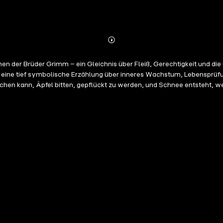
Abonnieren
Mehr
Details
hen der Brüder Grimm – ein Gleichnis über Fleiß, Gerechtigkeit und die
ne tief symbolische Erzählung über inneres Wachstum, Lebensprüfung 
echen kann, Äpfel bitten, gepflückt zu werden, und Schnee entsteht, wen
d Glück aus dem Herzen kommen. Was wie ein schlichtes Volksmärchen 
heimnisvolle Hüterin zwischen den Welten – eine uralte Symbolfigur f
n Klängen, lebendigen Dialogen und einer berührenden Stimme neu erbl
 die sich nach einem Kind sehnt. Ein verbotener Garten, der mit magi
n der Welt, mit nichts als ihrem goldenen Haar und ihrer Stimme. Doc
nnt eine zarte, gefährliche Verbindung zwischen Freiheit und Verbot. 
de Kraft der Liebe. Rapunzel verliert alles – ihr Haar, ihre Unschuld, 
zählung in all ihren Facetten ein – mit gefühlvoller Stimme, atmosphär
rz und Heilung – und über die unzerstörbare Kraft des Herzens.