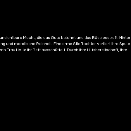
 unsichtbare Macht, die das Gute belohnt und das Böse bestraft. Hinter
und moralische Reinheit. Eine arme Stieftochter verliert ihre Spule
n Frau Holle ihr Bett ausschüttelt. Durch ihre Hilfsbereitschaft, ihren
beginnt, entfaltet sich zu einer zeitlosen Parabel über Tugend,
ür Naturkräfte, Jahreszeiten und den ewigen Kreislauf von Geben und
ühen. Ein Hörerlebnis voller Wärme, Poesie und innerer Wahrheit –
scher Anziehung lockt. Eine Zauberin, die Macht aus Angst gewinnt –
h in der Einsamkeit erwacht etwas in ihr: Hoffnung. Und als eines
Was als Märchen über Entführung und Zauber beginnt, entfaltet sich
ihr Zuhause – und findet doch das Größte: sich selbst und das Leben
ischer Musik und einer Klangwelt, die den Hörer in den Bann aus Magie