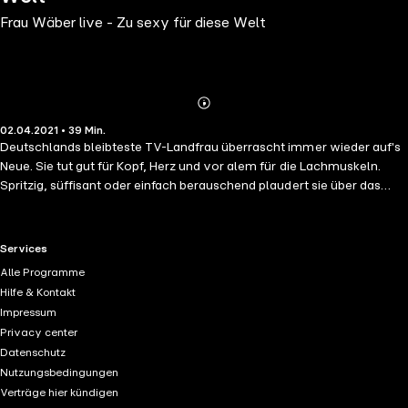
Frau Wäber live - Zu sexy für diese Welt
Abonnieren
Mehr
02.04.2021 • 39 Min.
Details
Deutschlands bleibteste TV-Landfrau überrascht immer wieder auf's
Neue. Sie tut gut für Kopf, Herz und vor alem für die Lachmuskeln.
Spritzig, süffisant oder einfach berauschend plaudert sie über das
Leben, über den Sinn und Unsinn des Tages und stellt dabei immer
wieder fest: "Wer nur Wasser trinkt, hat was zu verbergen." Frau
Wäbers geballte Ladung rosaroter Fröhlichkeit begeistert immer
RTL+ useful links.
Services
wieder mit Charme, Esprit und einer großen Portion Spontanität.
Alle Programme
Selbstverständlich ist auch sie im Besitz eines Hühnchen-Telefons -
Hilfe & Kontakt
wobei sie sich stets die Frage stellt, warum es Ei-Fon heißt, obwohl
Impressum
ein Apfel drauf ist. Frau Wäber kennt jeden Trend, weiß über alles
Privacy center
Bescheid und hat keine Angst, dass sie abgehört wird - von der NSA ...
Datenschutz
denn IHR ist längst bekannt: die Nachbarin sieht Alles. Im ARD-Format
Nutzungsbedingungen
"Immer wieder sonntags" begeistert Frau Wäber seit Jahren das
Verträge hier kündigen
Publikum und die Zuschauer. Bei Ihren bundesweiten Tourneen und