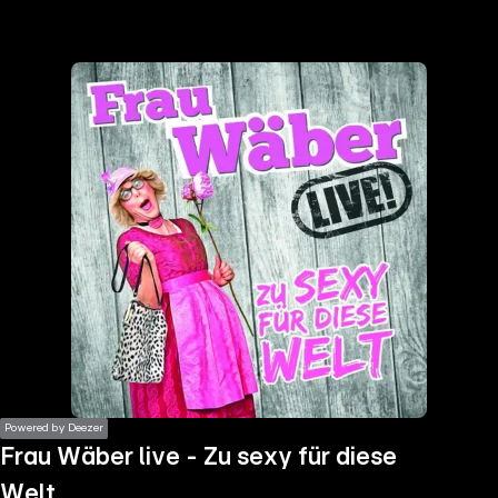
the
h page
 main
nt
the
ibility
ment
Powered by Deezer
Frau Wäber live - Zu sexy für diese
Welt