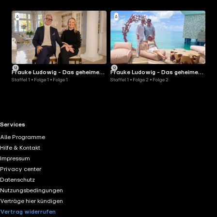
Frauke Ludowig - Das geheime
Frauke Ludowig - Das geheime
Staffel 1 • Folge 1 • Folge 1
Staffel 1 • Folge 2 • Folge 2
Leben der Superreichen
Leben der Superreichen
RTL+ useful links.
Services
Alle Programme
Hilfe & Kontakt
Impressum
Privacy center
Datenschutz
Nutzungsbedingungen
Verträge hier kündigen
Vertrag widerrufen