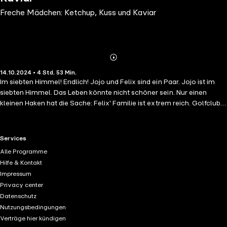
Freche Mädchen: Ketchup, Kuss und Kaviar
Abonnieren
Mehr
14.10.2024 • 4 Std. 53 Min.
Details
Im siebten Himmel! Endlich! Jojo und Felix sind ein Paar. Jojo ist im
siebten Himmel. Das Leben könnte nicht schöner sein. Nur einen
kleinen Haken hat die Sache: Felix' Familie ist extrem reich. Golfclub
und Glamour gehören für ihn zum Alltag. Jojo hingegen fühlt sich in
der Welt der Schönen und Reichen alles andere als wohl. Doch so
schnell gibt Jojo nicht auf. Schließlich ist ein Picknick im Park viel
RTL+ useful links.
Services
romantischer als jede Pool-Party ...
Alle Programme
Hilfe & Kontakt
Impressum
Privacy center
Datenschutz
Nutzungsbedingungen
Verträge hier kündigen