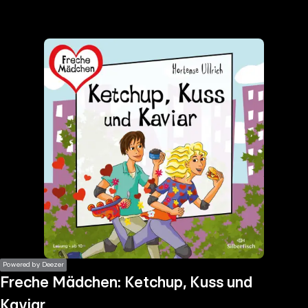
the
h page
 main
nt
the
ibility
ment
Powered by Deezer
Freche Mädchen: Ketchup, Kuss und
Kaviar