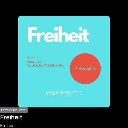
the
h page
 main
nt
the
ibility
ment
Powered by Deezer
Freiheit
Freiheit