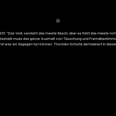
Abonnieren
Mehr
Details
1931: "Das Volk versteht das meiste falsch; aber es fühlt das meiste r
en. Deshalb muss das ganze Ausmaß von Täuschung und Fremdbestimmu
und was wir dagegen tun können. Thorsten Schulte demaskiert in dies
n auf. Er entlarvt das verzerrte Geschichtsbild, das immer noch zu 
tige Deutschland verständlich. Wir müssen unsere Geschichte kennen
chrift: "Kaiser, 25 Jahre Herrscher, gefeiert als Friedensstifter". De
f und ihn als "fabelhaften Demagogen" bezeichnete. Der ehemalige U
ausrotten". Bekam der deutsche Bundeskanzler Willy Brandt Gelder des
den Maastrichter Vertrag, der den Weg zum Euro ebnete: "Maastricht, da
Zukunft ist bedroht, wenn wir nicht handeln. Wir Deutschen müssen u
!