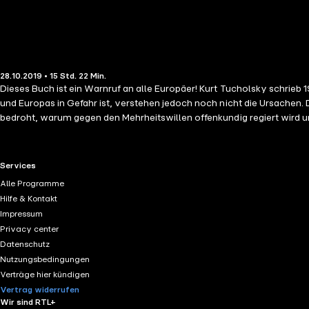
28.10.2019 • 15 Std. 22 Min.
Dieses Buch ist ein Warnruf an alle Europäer! Kurt Tucholsky schrieb 
und Europas in Gefahr ist, verstehen jedoch noch nicht die Ursach
bedroht, warum gegen den Mehrheitswillen offenkundig regiert wird 
Halbwahrheiten und das Weglassen wichtiger Fakten in unseren Medie
Erst dadurch wird seine Gefahrenanalyse in diesem Buch für das heu
letzten deutschen Kaiser im Juni 1913 mit der heute undenkbaren Übers
RTL+ useful links.
Services
Vertreter am 20. November 1922 den späteren deutschen Diktator tra
Alle Programme
im Juni 1941: "Lasst sie sich doch gegenseitig so weit wie möglich 
Hilfe & Kontakt
Ausland ausgebildet? Frankreichs Zeitung Le Figaro schrieb 1992 über 
Impressum
Rettung Angela Merkel 2011 womit zum Weinen bringen? Deutschlands 
Privacy center
zum Weinen gebrauchen. Mut zur Wahrheit für unsere Kinder und Enkel
Datenschutz
Nutzungsbedingungen
Verträge hier kündigen
Vertrag widerrufen
Wir sind RTL+