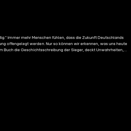
ichtig." Immer mehr Menschen fühlen, dass die Zukunft Deutschlands
ng offengelegt werden. Nur so können wir erkennen, was uns heute
em Buch die Geschichtsschreibung der Sieger, deckt Unwahrheiten,
einem Schuldkomplex der Deutschen mit verheerenden Folgen führt.
 – und zwar die wahre Geschichte. Die New York Times huldigte dem
n Deutschen wird nachweisbar gezielt vorenthalten, welcher US-
S-Präsident Harry S. Truman bemerkte über Deutschland und Russland
 US-Geheimdienstes CIA? Wurden Spitzenpolitiker der Grünen im
s ist der Versailler Vertrag ohne Krieg". Wer konnte bei der Euro-
nsere Augen jetzt zum Sehen benutzen, damit wir sie nicht später