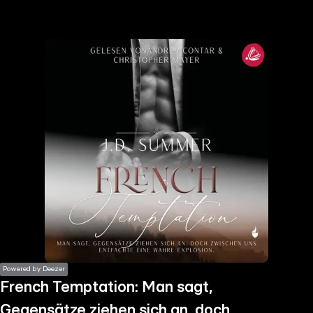
the
h page
 main
nt
the
ibility
ment
Powered by Deezer
French Temptation: Man sagt,
Gegensätze ziehen sich an, doch