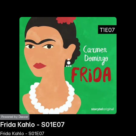
the
h page
 main
nt
the
ibility
ment
Powered by Deezer
Frida Kahlo - S01E07
Frida Kahlo - S01E07