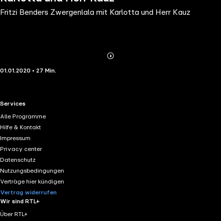
Fritzi Benders Zwergenlala mit Karlotta und Herr Kauz
Abonnieren
Mehr
01.01.2020 • 27 Min.
Details
RTL+ useful links.
Services
Alle Programme
Hilfe & Kontakt
Impressum
Privacy center
Datenschutz
Nutzungsbedingungen
Verträge hier kündigen
Vertrag widerrufen
Wir sind RTL+
Über RTL+