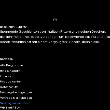
Abonnieren
Mehr
01.05.2023 • 43 Min.
Details
Spannende Geschichten von mutigen Rittern und riesigen Drachen,
die sich manchmal sogar verbünden, um Bösewichte das Fürchten zu
lehren. Natürlich oft mit einem vergnügten Blinzeln, denn diese
Drachen lieben die Behaglichkeit.
RTL+ useful links.
Services
Alle Programme
Hilfe & Kontakt
Impressum
Privacy center
Datenschutz
Nutzungsbedingungen
Verträge hier kündigen
Vertrag widerrufen
Wir sind RTL+