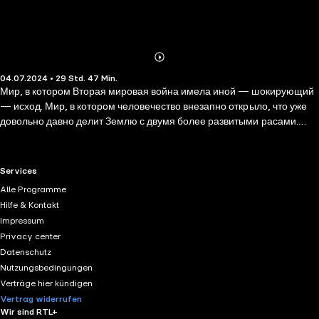
Abonnieren
Mehr
04.07.2024 • 29 Std. 47 Min.
Details
Мир, в котором Вторая мировая война имела иной — шокирующий
— исход. Мир, в котором человечество внезапно открыло, что уже
довольно давно делит Землю с двумя более развитыми расами.
Мир, в котором ты — функция системы. Ты можешь объединиться с
кем-то другим, чтобы составить дубль-функцию. Можешь отдать
свою жизнь в пользу другого — твоей контрфункции. Но навсегда
RTL+ useful links.
Services
останешься лишь скромной строчкой в массиве данных, которые
Alle Programme
скрупулезно соберет и проанализирует некто способный
Hilfe & Kontakt
просчитать и взвесить вероятности наступления всех возможных
Impressum
вариантов будущего. Не лучший мир для того, чтобы пытаться быть
Privacy center
хорошим человеком. Не лучший мир для того, чтобы любить. Чтобы
Datenschutz
страстно и бескорыстно желать помочь. Чтобы, пожалев больную
Nutzungsbedingungen
девочку, согласиться занять ее место в матрице жизни и смерти, а
Verträge hier kündigen
самому отправиться в лабиринт Дедала. Но лучшего нет.
Vertrag widerrufen
Wir sind RTL+