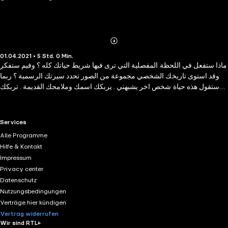
Abonnieren
Mehr
01.04.2021 • 5 Std. 0 Min.
Details
ماذا ستفعل في اللحظة المفصلية التي ترى فيها شريط حياتك كله ؟ وفيم ستفكر
وقد استوى تاريخك الشخصي مجموعة من الصور تحدد سيرتك الرسمية ؟ ربما
ستقول هذه حياة شخص اخر يشبهني . يربكك اسمك وملامحك القديمة . تربكك
الاشارات اذ تؤكد انك عشت كل هذا . وفي المسافة الفاصلة بين ما كان وما امكن
له ان يكون في تلك الثانية التي يشتغل فيها عقلك وذاكرتك بسرعة رهيبة تنتفض
حواسك وتتداخل مشاعرك وكمن يشاهد فيلم حياته ويعرف انه ليس بأستطاعته
RTL+ useful links.
Services
تغيير اي تفصيل من تفاصيله تتجه الى الشاشة وترجع منها بقبضة مهشمة
Alle Programme
سيكفيك الدم المتقاطر منها لكتابة قصتك الحقيقية . هنا ينتقم الهامش من المركز .
Hilfe & Kontakt
وهنا تمارس الاحاسيس فوضاها الجميلة . فوضى زفايغ وشخصياته وفوضى
Impressum
القارىء وهو يتتبع مسارها بحذر . هذه ليست رواية بل حقل الغام ...
Privacy center
Datenschutz
Nutzungsbedingungen
Verträge hier kündigen
Vertrag widerrufen
Wir sind RTL+