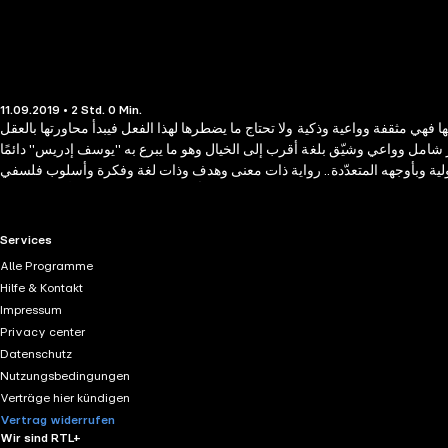
11.09.2019 • 2 Std. 0 Min.
ق بعملها فهي مثقفة وواعية وذكية ولا تحتاج ما يضطرها لهذا الفعل فيبدأ محاورتها بالعقل
ٌ شامل وواعي وشيّق بلغة أقرب إلى الخيال وهو ما يبرع به "يوسف إدريس" دائمًا
قة وشمولية وبأوجهه المتعدّدة.. رواية ذات معنى وهدف وذات لغة وفكرة وأسلوب فلسفي
ساحر.. إنّها تبسُّط معنى الإنسانية في أعمق صورها..
RTL+ useful links.
Services
Alle Programme
Hilfe & Kontakt
Impressum
Privacy center
Datenschutz
Nutzungsbedingungen
Verträge hier kündigen
Vertrag widerrufen
Wir sind RTL+