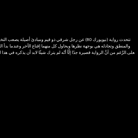
تتحدث رواية (نيويورك 80) عن رجل شرقي ذو قيم ومبادئ أص
والمنطق وتجادله هي بوجهة نظرها ويحاول كل منهما إقناع الآخر وعندما بدأ ا
فعلى الرَّغم من أنَّ الرواية قصيرة جدًا إلّأ أنّه لم يترك شيئًا لابد أن يذكره 