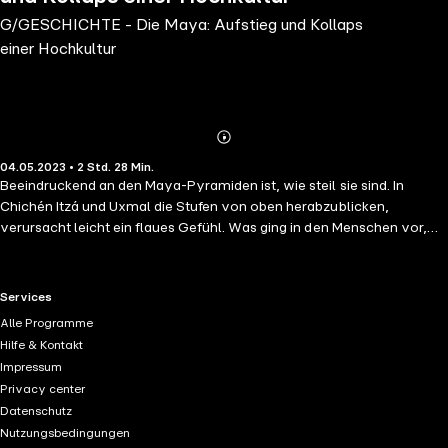
G/GESCHICHTE - Die Maya: Aufstieg und Kollaps
einer Hochkultur
Abonnieren
Mehr
04.05.2023 • 2 Std. 28 Min.
Details
Beeindruckend an den Maya-Pyramiden ist, wie steil sie sind. In
Chichén Itzá und Uxmal die Stufen von oben herabzublicken,
verursacht leicht ein flaues Gefühl. Was ging in den Menschen vor,
als sie damals solche Treppen über das Dach des Dschungels hinaus
in den Himmel bauten? Die Pyramidenstufen sind wie ein Sinnbild für
die Zivilisation der Maya: ihren steilen Aufstieg, ihren noch steileren
RTL+ useful links.
Services
Abstieg. Auch andere Hochkulturen brachen zusammen, etwa die
Alle Programme
bronzezeitlichen Reiche am Mittelmeer – aber es blieben doch
Hilfe & Kontakt
Menschen in dem Gebiet, die auf den alten Straßen wanderten, die
Impressum
verfallenden Gebäude bestaunten, die Mythen weitererzählten. Die
Privacy center
Maya-Städte hingegen versanken komplett im Dschungel, und sie
Datenschutz
fielen dem Vergessen anheim, als ob es sie nie gegeben hätte. Alles
Nutzungsbedingungen
über den Aufstieg und Kollaps der Hochkultur erfahren Sie in dieser