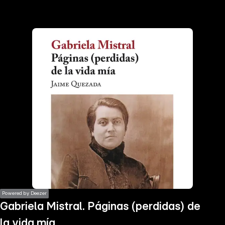
the
h page
 main
nt
the
ibility
ment
Powered by Deezer
Gabriela Mistral. Páginas (perdidas) de
la vida mía