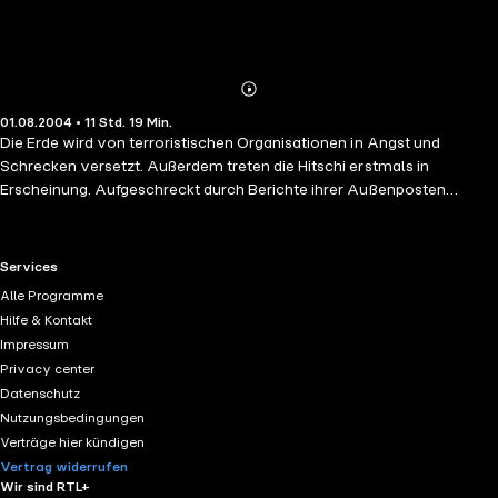
Abonnieren
Mehr
01.08.2004 • 11 Std. 19 Min.
Details
Die Erde wird von terroristischen Organisationen in Angst und
Schrecken versetzt. Außerdem treten die Hitschi erstmals in
Erscheinung. Aufgeschreckt durch Berichte ihrer Außenposten
verlassen sie ihr Schwarzes Loch, um nach dem Rechten zu sehen.
Broadheads lange verschollene Geliebte Klara wird von Wan, der in
verschiedenen schwarzen Löchern nach seinem verschollenen Vater
RTL+ useful links.
Services
sucht, kaum gealtert aus dem schwarzen Loch geholt, findet
Alle Programme
Broadhead aber nur noch als KI vor. Aufgrund der Fortschritte in der
Hilfe & Kontakt
Hitschi-Forschung - man kennt inzwischen den Verwendungszweck
Impressum
der als "Gebetsfächer" bekannten Datenspeicher - wurde sein
Privacy center
sterbendes Bewusstsein gescannt und übertragen.
Datenschutz
Nutzungsbedingungen
Verträge hier kündigen
Vertrag widerrufen
Wir sind RTL+