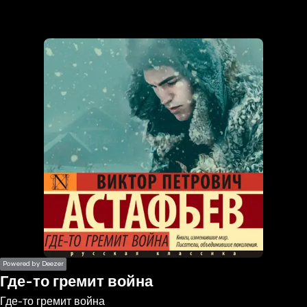
the
h page
 main
nt
the
ibility
ment
Powered by Deezer
Где-то гремит война
Где-то гремит война