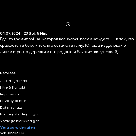
Abonnieren
Mehr
04.07.2024 • 23 Std. 5 Min.
Details
Где-то гремит война, которая коснулась всех и каждого — и тех, кто
сражается в бою, и тех, кто остался в тылу. Юноша из далекой от
линии фронта деревни и его родные и близкие живут своей,
казалось бы мирной жизнью, с ее простыми радостями и горестями
— однако эхо войны и их не обходит стороной. И вроде бы быт
прежний — и дела, и праздники, но что-то изменилось, и уже
RTL+ useful links.
Services
никогда не будет так, как раньше… В этот сборник вошли повести и
Alle Programme
рассказы, написанные в ранние годы творчества писателя — «Где-
Hilfe & Kontakt
то гремит война», «Суходол», «Звездопад» и другие.
Impressum
Privacy center
Datenschutz
Nutzungsbedingungen
Verträge hier kündigen
Vertrag widerrufen
Wir sind RTL+