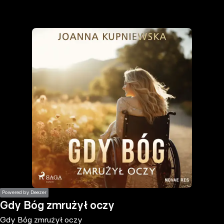
the
h page
 main
nt
the
ibility
ment
Powered by Deezer
Gdy Bóg zmrużył oczy
Gdy Bóg zmrużył oczy