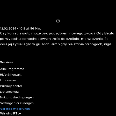
Abonnieren
Mehr
12.02.2024 • 10 Std. 56 Min.
Details
Czy koniec świata może być początkiem nowego życia? Gdy Beata
po wypadku samochodowym trafia do szpitala, ma wrażenie, że
całe jej życie legło w gruzach. Już nigdy nie stanie na nogach, nigdy
nie poczuje piasku pod stopami, nie pobiegnie po świeżej, zielonej
trawie... Zamiast planować ślub z ukochanym, tkwi na oddziale
rehabilitacji i pogrąża się w rozpaczy, wierząc, że właśnie straciła
RTL+ useful links.
Services
szansę na normalne życie. Zaabsorbowana swoją frustracją, nie
Alle Programme
potrafi dostrzec, jak ogromne tragedie dotknęły innych pacjentów
Hilfe & Kontakt
oddziału. Pewnego dnia jednak uświadomi sobie, że dostała od Boga
Impressum
drugą szansę – szansę, której nie wolno jej zmarnować. Czy mimo
Privacy center
mozolnej i ciężkiej rehabilitacji uda jej się ponownie odnaleźć radość i
Datenschutz
sens życia? Czy spotka kogoś, kto pomoże jej otrząsnąć się z
Nutzungsbedingungen
traumy? Czy wyjdzie zwycięsko z nierównej walki o własne
Verträge hier kündigen
marzenia?
Vertrag widerrufen
Wir sind RTL+