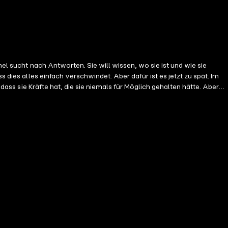
hel sucht nach Antworten. Sie will wissen, wo sie ist und wie sie
 dies alles einfach verschwindet. Aber dafür ist es jetzt zu spät. Im
 dass sie Kräfte hat, die sie niemals für Möglich gehalten hätte. Aber
ihre Freunde und gerät in einen Streit mit ihren Eltern. Sie geht zurück
ie zum großen Halloween Ball einläd. Aber ein normales Leben ist für
 klar, dass sie nicht mehr diesselbe Person ist, die sie einmal war.
hr. In der Zwischenzeit befindet sich Violet auf Rachels Fersen, fest
auen Tafel, die sie von dem bevorstehenden Krieg bewahren soll.
 bei ihm zu sein - selbst wenn das bedeutet, dass sie sich zwischen
GENOMMEN) und ist auch ein unabhängiger Roman.