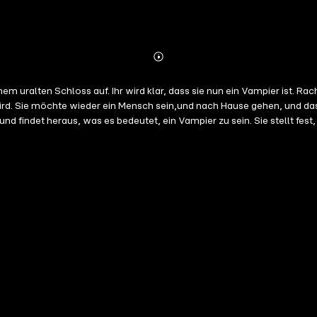
Abonnieren
Mehr
Details
m uralten Schloss auf. Ihr wird klar, dass sie nun ein Vampier ist. Rac
 wird. Sie möchte wieder ein Mensch sein,und nach Hause gehen, und dass
nd findet heraus, was es bedeutet, ein Vampier zu sein. Sie stellt fest,
le, ihren Freunden, und rennt davon. Sie kehrt dorthin zurück, und sieht 
ft sich auch wieder mit Rob, der noch immer Gefühle für sie hat, und s
kann nicht mehr kontrollieren, was mit ihrem Körper geschieht. Ihr wird
 ihre Eltern sie aus dem Haus, und nun hat sie keinen Zufluchtsort me
 zu töten. Benji ist derweilen auf der Suche nach der sagenhaften bl
 sie, dass sie an seiner Seite sein muss. Sie macht vor nichts Halt, um
er Vampire Legenden Serie (nach Band 1, VERSPROCHEN, und Band 2, 