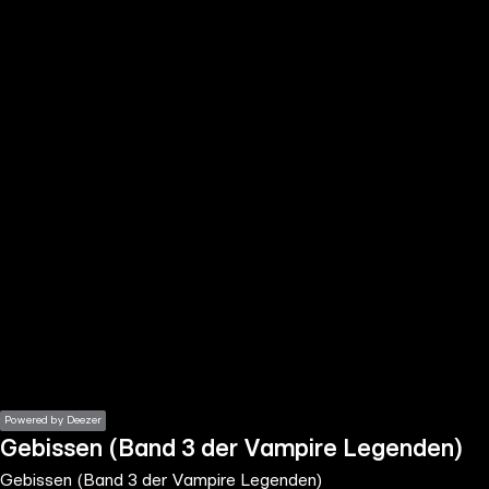
the
h page
 main
nt
the
ibility
ment
Powered by Deezer
Gebissen (Band 3 der Vampire Legenden)
Gebissen (Band 3 der Vampire Legenden)