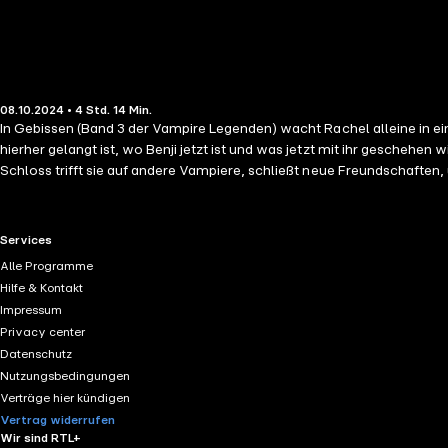
08.10.2024 • 4 Std. 14 Min.
In Gebissen (Band 3 der Vampire Legenden) wacht Rachel alleine in eine
hierher gelangt ist, wo Benji jetzt ist und was jetzt mit ihr geschehen
Schloss trifft sie auf andere Vampiere, schließt neue Freundschaften, u
das reicht ihr einfach nicht. Sie sehnt sich nach ihrem Heim, ihrer Schu
zur Schule und versucht wieder ein normales Leben zu führen. Sie trif
Rachel einfach nicht mehr bestimmt. Sie verändert sich zu schnell, und 
RTL+ useful links.
Services
Nachdem ihr Haus von einem bösartigen Zirkel durchwühlt wurde, werfen
Alle Programme
entschlossen Rachel zu benutzen um Benji ausfindig zu machen und ihn
Hilfe & Kontakt
Wenn Rachel herausfindet, in welcher Gefahr sich Benji befindet, weiss
Impressum
Leben und Tod entscheiden muss. GEBISSEN ist der dritte Band in d
Privacy center
Datenschutz
Nutzungsbedingungen
Verträge hier kündigen
Vertrag widerrufen
Wir sind RTL+