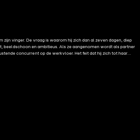
zijn vinger. De vraag is waarom hij zich dan al zeven dagen, diep
ende concurrent op de werkvloer. Het feit dat hij zich tot haar
ne is die hij meer dan wie ook begeert. Gebonden is deel
 het perspectief van beiden...