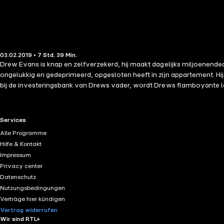
03.02.2019 • 7 Std. 39 Min.
Drew Evans is knap en zelfverzekerd, hij maakt dagelijks miljoenendea
ongelukkig en gedeprimeerd, opgesloten heeft in zijn appartement. Hij zegt dat hij griep heeft. Maar wij weten wel beter. 
bij de investeringsbank van Drews vader, wordt Drews flamboyante lev
aangetrokken voelt, leidt alleen maar af, maar dat ze niet ingaat op zijn avances vindt hij nog het meest frustrerend. Gebo
vrouwen weet… maar niet zo veel als hij denkt. Naarmate hij zijn verhaal ve
1 van een trilogie, geschreven vanuit het perspectief van de man. Dee
RTL+ useful links.
Services
Alle Programme
Hilfe & Kontakt
Impressum
Privacy center
Datenschutz
Nutzungsbedingungen
Verträge hier kündigen
Vertrag widerrufen
Wir sind RTL+