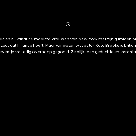
Abonnieren
Mehr
Details
ls en hij windt de mooiste vrouwen van New York met zijn glimlach om 
Kate Brooks is briljant, beeldschoon en ambitieus. Als ze aangenomen wordt als partner
entje volledig overhoop gegooid. Ze blijkt een geduchte en verontrust
nden is een spetterende, gepassioneerde en scherpe roman over een man die veel van
rtelt, komt Drew erachter dat degene die hij het meest verafschuwt ook dege
l 2 is geschreven vanuit het perspectief van de vrouw en deel 3 vanuit