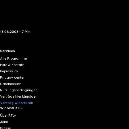
13.06.2005 • 7 Min.
RTL+ useful links.
Services
Alle Programme
Hilfe & Kontakt
Impressum
Privacy center
Datenschutz
Nutzungsbedingungen
Verträge hier kündigen
Vertrag widerrufen
Wir sind RTL+
Über RTL+
Jobs
Presse