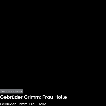
the
h page
 main
nt
the
ibility
ment
Powered by Deezer
Gebrüder Grimm: Frau Holle
Gebrüder Grimm: Frau Holle