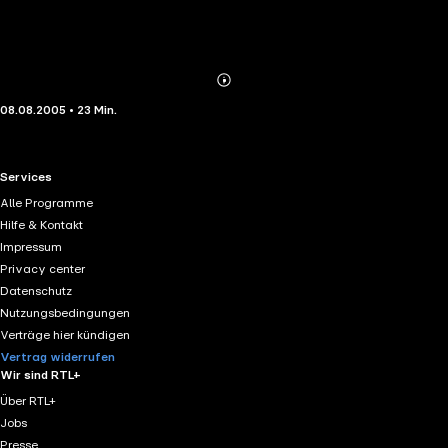
Abonnieren
Mehr
08.08.2005 • 23 Min.
Details
RTL+ useful links.
Services
Alle Programme
Hilfe & Kontakt
Impressum
Privacy center
Datenschutz
Nutzungsbedingungen
Verträge hier kündigen
Vertrag widerrufen
Wir sind RTL+
Über RTL+
Jobs
Presse