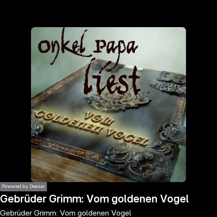
the
h page
 main
nt
the
ibility
ment
Powered by Deezer
Gebrüder Grimm: Vom goldenen Vogel
Gebrüder Grimm: Vom goldenen Vogel