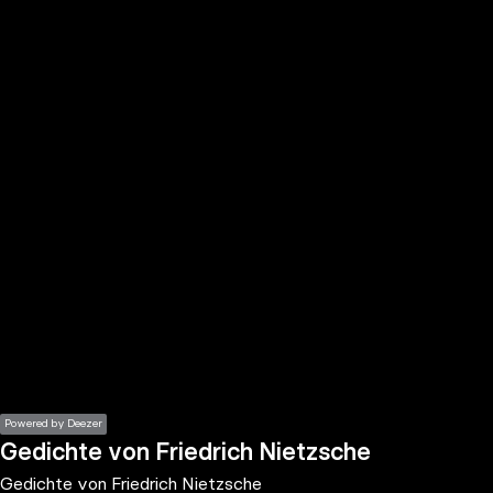
the
h page
 main
nt
the
ibility
ment
Powered by Deezer
Gedichte von Friedrich Nietzsche
Gedichte von Friedrich Nietzsche