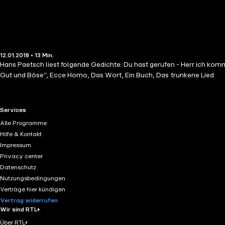
12.01.2018 • 13 Min.
Hans Paetsch liest folgende Gedichte: Du hast gerufen - Herr ich komme, Pinie und Blitz, Vereinsamt (aus: Der Freigeist), Antwort (aus: Der Freigeist), Venedig, Aus hohen Bergen, Nachgesang zu "Jenseits von
Gut und Böse", Ecce Homo, Das Wort, Ein Buch, Das trunkene Lied
RTL+ useful links.
Services
Alle Programme
Hilfe & Kontakt
Impressum
Privacy center
Datenschutz
Nutzungsbedingungen
Verträge hier kündigen
Vertrag widerrufen
Wir sind RTL+
Über RTL+