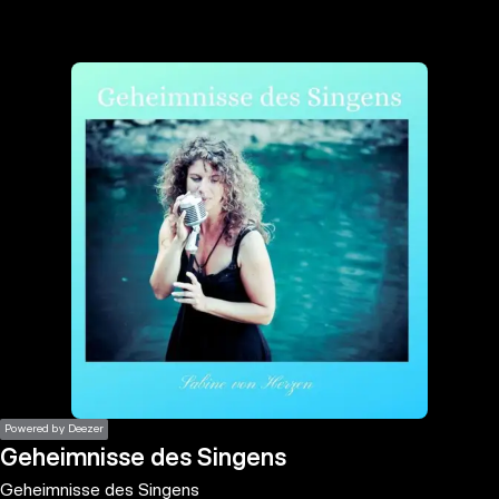
the
h page
 main
nt
the
ibility
ment
Powered by Deezer
Geheimnisse des Singens
Geheimnisse des Singens