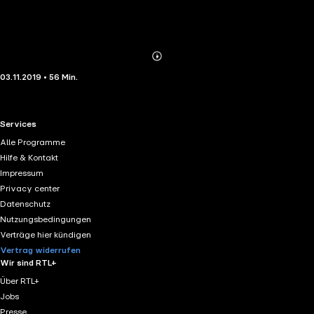
Abonnieren
Mehr
03.11.2019 • 56 Min.
Details
RTL+ useful links.
Services
Alle Programme
Hilfe & Kontakt
Impressum
Privacy center
Datenschutz
Nutzungsbedingungen
Verträge hier kündigen
Vertrag widerrufen
Wir sind RTL+
Über RTL+
Jobs
Presse