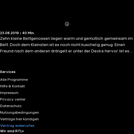
Abonnieren
Mehr
23.08.2019 • 40 Min.
Details
Zehn kleine Bettgenossen liegen warm und gemütlich gemeinsam im
Bett. Doch dem Kleinsten ist es noch nicht kuschelig genug. Einen
Freund nach dem anderen drängelt er unter der Decke hervor. Ist es
ihm wirklich zu eng im Bett oder möchte er vielleicht einfach nur nicht
einschlafen? Eine Mischung aus traditionellen und neuen Gute-Nacht-
Liedern lassen auch den quirligsten Zubettgeher glücklich
RTL+ useful links.
Services
einschlafen. Aus dem Inhalt: Guten Abend, gute Nacht • Kleiner Stern
Alle Programme
• Annas weißes Lamm • Gehen zehn in ein Bett • Kumbaya • Die
Hilfe & Kontakt
Blümelein sie schlafen • Leise, leise Peterle • Schlaf mein Kind, es
Impressum
wird Nacht überall • Johnnys Buddelschiff • Kleiner Vogel, was singst
Privacy center
du so spät Die gleichnamige Buchausgabe ist im JUMBO Verlag
Datenschutz
erschienen.
Nutzungsbedingungen
Verträge hier kündigen
Vertrag widerrufen
Wir sind RTL+