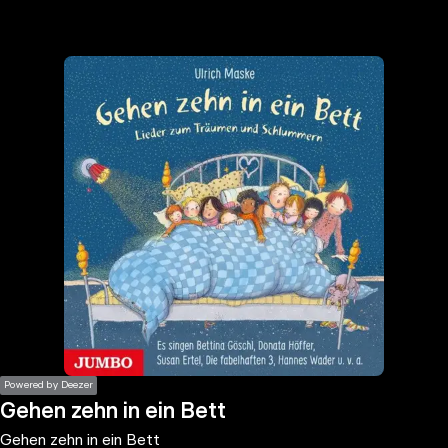
the
h page
 main
nt
the
ibility
ment
Powered by Deezer
Gehen zehn in ein Bett
Gehen zehn in ein Bett