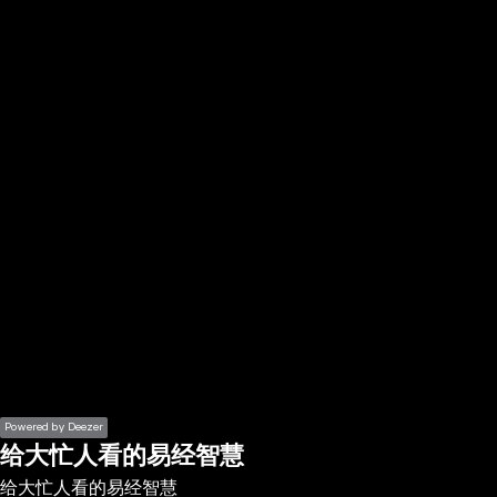
the
h page
 main
nt
the
ibility
ment
Powered by Deezer
给大忙人看的易经智慧
给大忙人看的易经智慧