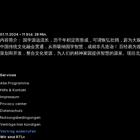
01.11.2024 • 11 Std. 28 Min.
内容简介： 国学源远流长，历千年积淀而形成，可谓恢弘壮阔，蔚为大
中国传统文化融会贯通，从而吸纳国学智慧，成就非凡造诣！ 百经易为
策划和开发，整合文化资源，为人们的精神家园提供智慧的源泉。现任
院》、《历史的盛宴》等。
RTL+ useful links.
Services
Alle Programme
Hilfe & Kontakt
Impressum
Privacy center
Datenschutz
Nutzungsbedingungen
Verträge hier kündigen
Vertrag widerrufen
Wir sind RTL+