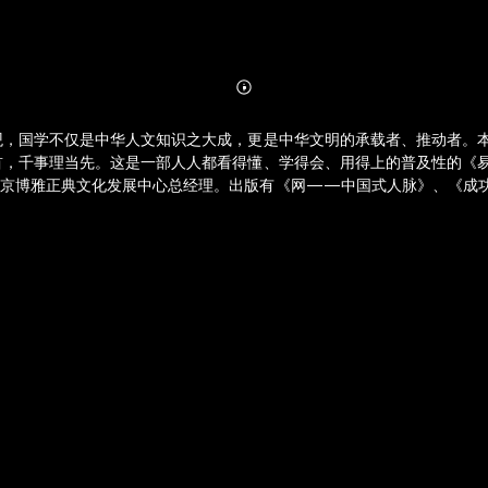
Abonnieren
Mehr
Details
观，国学不仅是中华人文知识之大成，更是中华文明的承载者、推动者。
首，千事理当先。这是一部人人都看得懂、学得会、用得上的普及性的《易
北京博雅正典文化发展中心总经理。出版有《网——中国式人脉》、《成