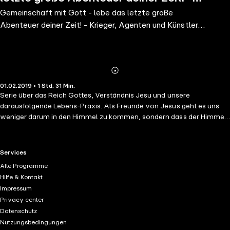
Gemeinschaft mit Gott - lebe das letzte große
Krieger, Agenten und Künstler im Reich
Abenteuer deiner Zeit! - Krieger, Agenten und Künstler
Gottes
im Reich Gottes
Abonnieren
Mehr
01.02.2019 • 1 Std. 31 Min.
Details
Serie über das Reich Gottes, Verständnis Jesu und unsere
darausfolgende Lebens-Praxis. Als Freunde von Jesus geht es uns
weniger darum in den Himmel zu kommen, sondern dass der Himmel
zu uns kommt ... Kristian war Teil des Gründungskreises der
Hamburger Jesus-Freak Gemeinde und prägte die Jesus-Freak-
Bewegung in Deutschland in den ersten 10 Jahren durch seine
RTL+ useful links.
Services
Anbetung. Seit 2003 ist er Teil der Vineyard-Bewegung in D.A.CH und
Alle Programme
dort als Gemeindegründer und Leiter aktiv. Innerhalb seines
Hilfe & Kontakt
prophetischen Lehrdienstes gibt Kristian Workshops und spricht oder
Impressum
musiziert bei Konferenzen. Er steht besonders für Themen wie
Privacy center
"Gottes Stimme hören", "Kontemplatives Gebet" und "Missionaler
Datenschutz
Lebensstil". Kristian wirkt als geistlicher Coach für Leiter, Künstler und
Nutzungsbedingungen
Gemeinden. Er lebt mit seiner Frau Kimberley und seinen Kindern Liv