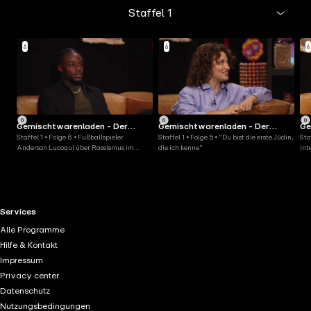
Staffel 1
Gemischtwarenladen - Der
Gemischtwarenladen - Der
Ge
Staffel 1 • Folge 6 • Fußballspieler
Staffel 1 • Folge 5 • "Du bist die erste Jüdin,
Sta
Video-Podcast
Video-Podcast
Vi
Anderson Lucoqui über Rassismus im
die ich kenne"
int
Stadion
wir
RTL+ useful links.
Services
Alle Programme
Hilfe & Kontakt
Impressum
Privacy center
Datenschutz
Nutzungsbedingungen