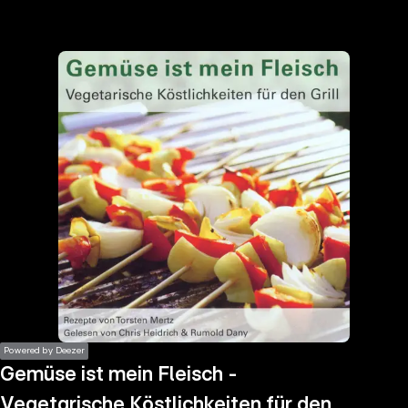
the
h page
 main
nt
the
ibility
ment
Powered by Deezer
Gemüse ist mein Fleisch -
Vegetarische Köstlichkeiten für den