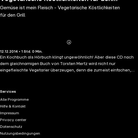
Gemüse ist mein Fleisch - Vegetarische Köstlichkeiten
Grill
für den Grill
Abonnieren
Mehr
12.12.2014 • 1 Std. 0 Min.
Details
Ein Kochbuch als Hörbuch klingt ungewöhnlich! Aber diese CD nach
dem gleichnamigen Buch von Torsten Mertz wird nicht nur
eingefleischte Vegetarier überzeugen, denn die zumeist einfachen,
aber originellen Rezepte für die Grillsaison zeigen, dass vegetarische
Köstlichkeiten mehr Vielfalt auf die Grillroste bringen! Torsten Mertz
ist Redakteur und Autor und hat gerade sein zweites Kochbuch, "Das
RTL+ useful links.
Services
Seitan-Kochbuch", veröffentlicht. Die Mengenangaben zu allen
Alle Programme
raffinierten Grill-Rezepten in "Gemüse ist mein Fleisch" sind im
Hilfe & Kontakt
großzügig gestalteten Booklet aufgeführt.
Impressum
Privacy center
Datenschutz
Nutzungsbedingungen