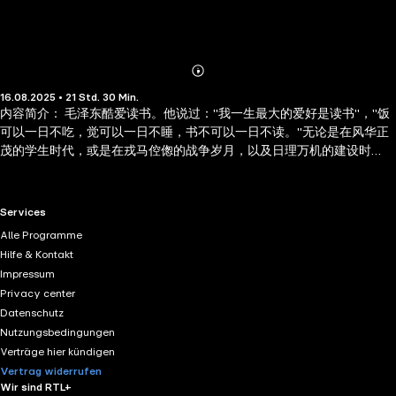
Abonnieren
Mehr
16.08.2025 • 21 Std. 30 Min.
Details
内容简介： 毛泽东酷爱读书。他说过："我一生最大的爱好是读书"，"饭
可以一日不吃，觉可以一日不睡，书不可以一日不读。"无论是在风华正
茂的学生时代，或是在戎马倥偬的战争岁月，以及日理万机的建设时
期，他总是如饥似渴地寻求新知，孜孜不倦地勤奋读书。即使病魔缠
身，躺在病榻上，他仍以惊人的毅力，坚持读书，自己读不了，他还要
人家给他念书，直至生命的最后一息。书，陪伴他走完了伟大而不平凡
RTL+ useful links.
Services
的一生。 毛泽东一生读书量大、面广，可谓博览群书。从中到外，从古
Alle Programme
到今，从社会科学到自然科学，从马列著作到西方名著，包括哲学、经
Hilfe & Kontakt
济学、政治学、军事学、文学、史学、科技、宗教、外语等等，他都有
Impressum
涉猎，并有浓厚的兴趣。他究竟读过多少书，这无法精确统计。仅在中
Privacy center
南海的"菊香书屋"，收藏有他经常阅读、浏览的书就达几万卷。
Datenschutz
Nutzungsbedingungen
Verträge hier kündigen
Vertrag widerrufen
Wir sind RTL+