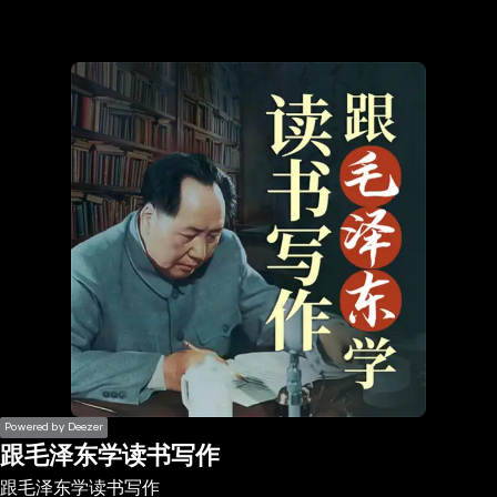
the
h page
 main
nt
the
ibility
ment
Powered by Deezer
跟毛泽东学读书写作
跟毛泽东学读书写作