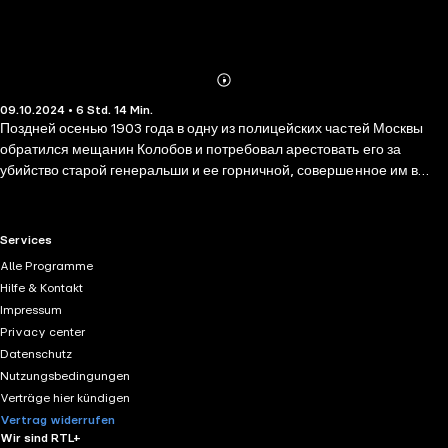
Abonnieren
Mehr
09.10.2024 • 6 Std. 14 Min.
Details
Поздней осенью 1903 года в одну из полицейских частей Москвы
обратился мещанин Колобов и потребовал арестовать его за
убийство старой генеральши и ее горничной, совершенное им в
Рязани. Он был так убедителен, что полицейские немедленно
выполнили его просьбу. Наутро Колобова нашли в камере
мертвым… Проверить причастность покойного к двойному убийству
RTL+ useful links.
Services
поручено судебному следователю по особо важным делам Ивану
Alle Programme
Федоровичу Воловцову. Он выезжает в Рязань и возобновляет
Hilfe & Kontakt
следствие. Но ни один из свидетелей не признает по фотографии
Impressum
Колобова. В деле уже есть обвиняемый, и скоро над ним состоится
Privacy center
суд. Однако Воловцова настораживает такая спешка. Он понимает,
Datenschutz
что обвинение выдвинуто на скорую руку, многие факты
Nutzungsbedingungen
противоречат друг другу, мотив до конца неясен… Иван Федорович
Verträge hier kündigen
решает заново изучить детали преступления и вскоре, неожиданно
Vertrag widerrufen
для всех, делает ошеломляющее заключение…
Wir sind RTL+