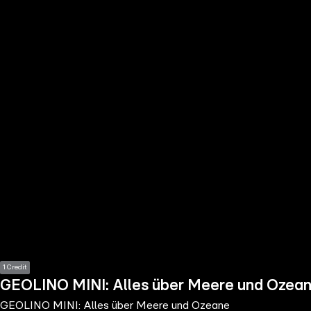
the
h page
 main
nt
the
ibility
ment
1 Credit
GEOLINO MINI: Alles über Meere und Ozea
GEOLINO MINI: Alles über Meere und Ozeane