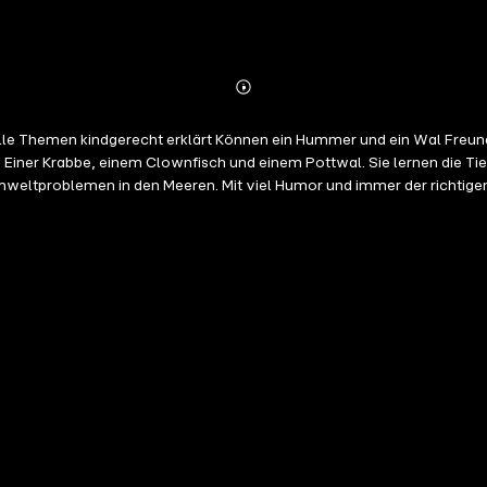
Abonnieren
Mehr
Details
erden? Um das herauszufinden, reisen Georg, Mo und Belle mit
iner Krabbe, einem Clownfisch und einem Pottwal. Sie lernen die Tief
mweltproblemen in den Meeren. Mit viel Humor und immer der richtigen
zu den beliebten GEOLINI MINI-Heften seinen kleinen Zuhörer*innen „Alles über Meere u