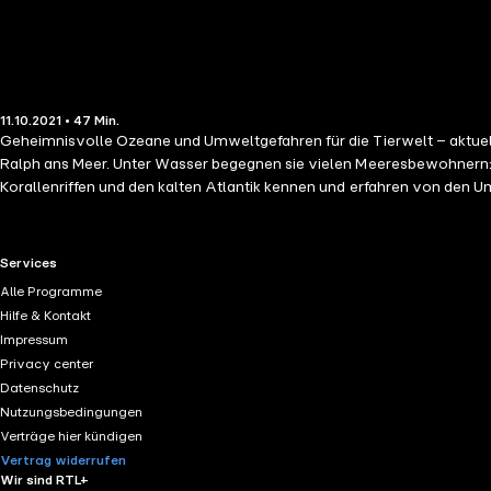
11.10.2021 • 47 Min.
Geheimnisvolle Ozeane und Umweltgefahren für die Tierwelt – aktuelle Themen kindgerecht erklärt Können ein Hummer und ein Wal Freunde w
Ralph ans Meer. Unter Wasser begegnen sie vielen Meeresbewohnern: E
Korallenriffen und den kalten Atlantik kennen und erfahren von den U
RTL+ useful links.
Services
Alle Programme
Hilfe & Kontakt
Impressum
Privacy center
Datenschutz
Nutzungsbedingungen
Verträge hier kündigen
Vertrag widerrufen
Wir sind RTL+