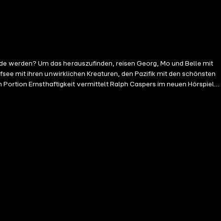
see mit ihren unwirklichen Kreaturen, den Pazifik mit den schönsten
 Portion Ernsthaftigkeit vermittelt Ralph Caspers im neuen Hörspiel
nd Ozeane“. Hörspiel mit Ralph Caspers, Julian Horeyseck, Martin Bross, Mayke Dähn 0h 48min