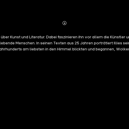
Abonnieren
Mehr
Details
 über Kunst und Literatur. Dabei faszinieren ihn vor allem die Künstler
lebende Menschen. In seinen Texten aus 25 Jahren porträtiert Illies s
ahrhunderts am liebsten in den Himmel blickten und begannen, Wolken z