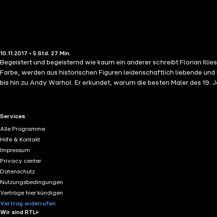
10.11.2017 • 5 Std. 27 Min.
Begeistert und begeisternd wie kaum ein anderer schreibt Florian Illies
Farbe, werden aus historischen Figuren leidenschaftlich liebende und 
bis hin zu Andy Warhol. Er erkundet, warum die besten Maler des 19. J
glühenden Liebesbrief an Caspar David Friedrich.
RTL+ useful links.
Services
Alle Programme
Hilfe & Kontakt
Impressum
Privacy center
Datenschutz
Nutzungsbedingungen
Verträge hier kündigen
Vertrag widerrufen
Wir sind RTL+