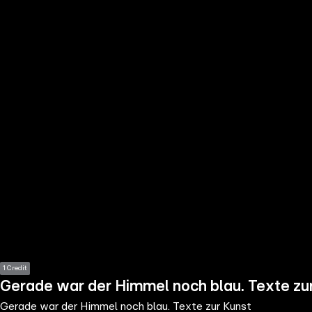
the
h page
 main
nt
the
ibility
ment
1 Credit
Gerade war der Himmel noch blau. Texte zu
Gerade war der Himmel noch blau. Texte zur Kunst