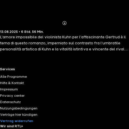
Abonnieren
Mehr
13.08.2025 • 6 Std. 56 Min.
Details
L'amore impossibile del violinista Kuhn per l'affascinante Gertrud è il
tema di questo romanzo, imperniato sul contrasto fra l'umbratile
personalità artistica di Kuhn e la vitalità istintiva e vincente del rivale,
e strettamente legato alla narrativa tedesca di inizio secolo, in
particolare a Tonio Kröger. Tuttavia, mentre nel romanzo di Thomas
Mann la storia dell'amore impossibile fa parte dell'educazione
RTL+ useful links.
Services
sentimentale del protagonista, in Gertrud (1910), innamorato della
Alle Programme
ragazza e insieme amico del rivale, Kuhn porterà per tutta la vita i
Hilfe & Kontakt
segni di questa esperienza, pur trovando nella musica la catarsi della
Impressum
sua passione d'amore, vissuta e idealizzata con dedizione assoluta e
Privacy center
irripetibile. contributori LE Andrea Failla TR Maria Teresa Mandalari IN
Datenschutz
Roberto Fertonani
Nutzungsbedingungen
Verträge hier kündigen
Vertrag widerrufen
Wir sind RTL+