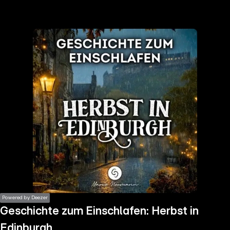
the
h page
 main
nt
the
ibility
ment
Powered by Deezer
Geschichte zum Einschlafen: Herbst in
Edinburgh