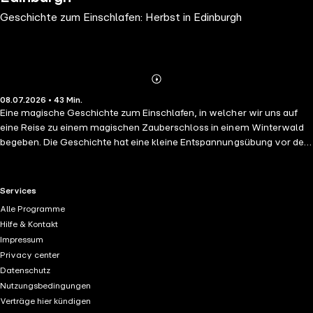
Geschichte zum Einschlafen: Herbst in Edinburgh
Abonnieren
Mehr
08.07.2026 • 43 Min.
Details
Eine magische Geschichte zum Einschlafen, in welcher wir uns auf
eine Reise zu einem magischen Zauberschloss in einem Winterwald
begeben. Die Geschichte hat eine kleine Entspannungsübung vor dem
visuellen Teil eingebaut und ist mit Geräuschen und sphärischer Musik
untermalt.
RTL+ useful links.
Services
Alle Programme
Hilfe & Kontakt
Impressum
Privacy center
Datenschutz
Nutzungsbedingungen
Verträge hier kündigen