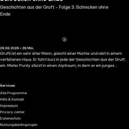
Geschichten aus der Gruft - Folge 3: Schrecken ohne
Ende
Abonnieren
Mehr
29.05.2026 • 26 Min.
Details
Grufti ist ein sehr alter Mann, gleicht einer Mumie und lebt in einem
verfallenen Haus. Er führt kurz in jede der Geschichten aus der Gruft
ein. Mister Purdy stürzt in einen Alptraum, in dem er ein junges
Mädchen trifft, dass mit ihm viele aufregende und schreckliche
Abenteuer besteht. In allen diesen Abenteuern spielt ein Mann ohne
Gesicht eine Rolle...
RTL+ useful links.
Services
Alle Programme
Hilfe & Kontakt
Impressum
Privacy center
Datenschutz
Nutzungsbedingungen