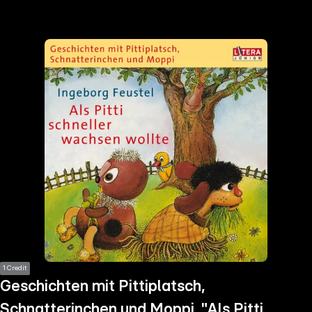
the
h page
 main
nt
the
ibility
ment
1 Credit
Geschichten mit Pittiplatsch,
Schnatterinchen und Moppi. "Als Pitti