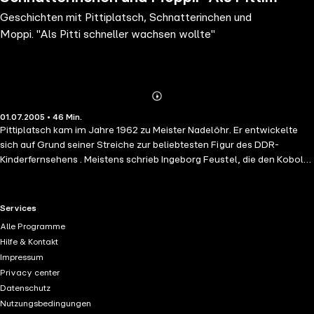
Geschichten mit Pittiplatsch, Schnatterinchen und
schneller wachsen wollte"
Moppi. "Als Pitti schneller wachsen wollte"
Abonnieren
Mehr
01.07.2005 • 46 Min.
Details
Pittiplatsch kam im Jahre 1962 zu Meister Nadelöhr. Er entwickelte
sich auf Grund seiner Streiche zur beliebtesten Figur des DDR-
Kinderfernsehens . Meistens schrieb Ingeborg Feustel, die den Kobold
auch erfand, die Drehbücher zu den Pitti-Abenteuern.
Schnatterinchen gehört schon seit den 50ern zum Märchenland. Sie
war fast immer an Pittis Seite. Moppi gesellte sich 1977 zu Pittiplatsch,
RTL+ useful links.
Services
und beide wurden ein unzertrennliches Team. Moppi erlangte
Alle Programme
genauso wie Pitti Kultstatus. Das Hörbuch präsentiert die besten
Hilfe & Kontakt
Geschichten der erfolgreichen Serie.
Impressum
Privacy center
Datenschutz
Nutzungsbedingungen