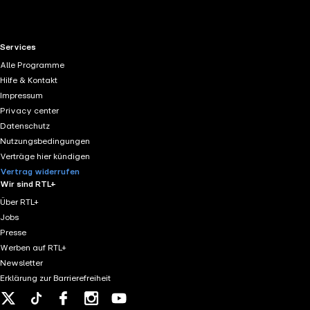
RTL+ useful links.
Services
Alle Programme
Hilfe & Kontakt
Impressum
Privacy center
Datenschutz
Nutzungsbedingungen
Verträge hier kündigen
Vertrag widerrufen
Wir sind RTL+
Über RTL+
Jobs
Presse
Werben auf RTL+
Newsletter
Erklärung zur Barrierefreiheit
X
Tiktok
Facebook
Instagram
Youtube