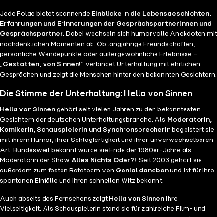
Sinnen! ist ein Podcast von REPLAY REPLAY ist eine
alte Freunde natürlich viel zu viel zu erzählen haben,
Jede Folge bietet spannende
Einblicke in die Lebensgeschichten,
Marke der Raab Entertainment GmbH Kontakt:
bleibt es nicht bei einer Folge: Freut euch schon jetzt
Erfahrungen und Erinnerungen der Gesprächspartnerinnen und
podcast@raab-music.de Learn more about your ad
auf Teil zwei von „Gestatten, von Sinnen!“ mit Mike
Gesprächspartner
. Dabei wechseln sich humorvolle Anekdoten mit
choices. Visit megaphone.fm/adchoices
Krüger. Alle Social-Media-Links findet ihr
nachdenklichen Momenten ab. Ob langjährige Freundschaften,
hier: www.raab-entertainment.de/gvs Folgt uns auf
persönliche Wendepunkte oder außergewöhnliche Erlebnisse –
Spotify, um keine Folge zu verpassen! Gestatten von
„
Gestatten, von Sinnen!
“ verbindet Unterhaltung mit ehrlichen
Sinnen! ist ein Podcast von REPLAY REPLAY ist eine
Gesprächen und zeigt die Menschen hinter den bekannten Gesichtern.
Marke der Raab Entertainment GmbH Kontakt:
podcast@raab-music.de Learn more about your ad
Die Stimme der Unterhaltung: Hella von Sinnen
choices. Visit megaphone.fm/adchoices
Hella von Sinnen
gehört seit vielen Jahren zu den bekanntesten
Gesichtern der deutschen Unterhaltungsbranche. Als
Moderatorin,
Komikerin, Schauspielerin und Synchronsprecherin
begeistert sie
mit ihrem Humor, ihrer Schlagfertigkeit und ihrer unverwechselbaren
Art. Bundesweit bekannt wurde sie Ende der 1980er-Jahre als
Moderatorin der Show
Alles Nichts Oder?!
. Seit 2003 gehört sie
außerdem zum festen Rateteam von
Genial daneben
und ist für ihre
spontanen Einfälle und ihren schnellen Witz bekannt.
Auch abseits des Fernsehens zeigt
Hella von Sinnen
ihre
Vielseitigkeit. Als Schauspielerin stand sie für zahlreiche Film- und