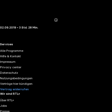
Abonnieren
Mehr
02.09.2019 • 3 Std. 28 Min.
Details
RTL+ useful links.
Services
Alle Programme
Hilfe & Kontakt
Impressum
Privacy center
Datenschutz
Nutzungsbedingungen
Verträge hier kündigen
Vertrag widerrufen
Wir sind RTL+
Über RTL+
Jobs
Presse