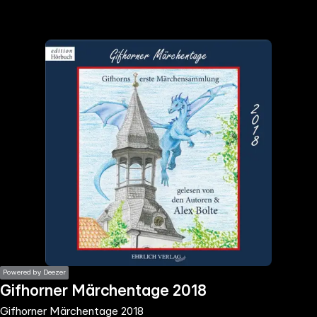
the
h page
 main
nt
the
ibility
ment
Powered by Deezer
Gifhorner Märchentage 2018
Gifhorner Märchentage 2018