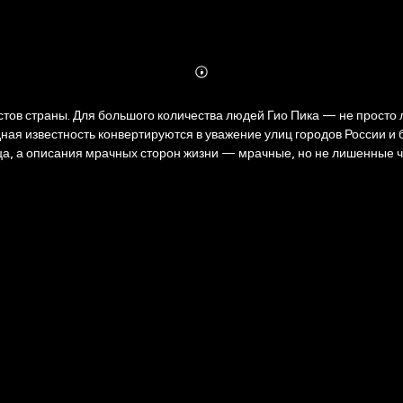
Abonnieren
Mehr
Details
тов страны. Для большого количества людей Гио Пика — не прост
ая известность конвертируются в уважение улиц городов России и б
рдца, а описания мрачных сторон жизни — мрачные, но не лишенные ч
имир Еркович провел большое количество времени с самим Гио и ег
з самых ярких артистов эпохи. «Гио Пика: С юга на север» — абсол
.