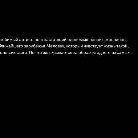
о любимый артист, но и настоящий единомышленник: миллионы
лижайшего зарубежья. Человек, который чувствует жизнь такой,
еловеческого. Но что же скрывается за образом одного из самых
о близкими людьми и восстановил весь путь становления Георгия:
ютный мастрид для фанатов и новый штрих к портрету поколения,