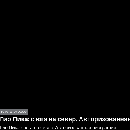
the
h page
 main
nt
the
ibility
ment
Powered by Deezer
Гио Пика: с юга на север. Авторизованн
Гио Пика: с юга на север. Авторизованная биография