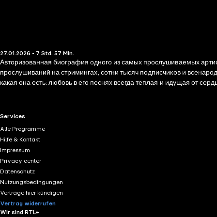
27.01.2026 • 7 Std. 57 Min.
Авторизованная биография одного из самых прослушиваемых артис
прослушиваний на стримингах, сотни тысяч подписчиков и всенародн
какая она есть: любовь в его песнях всегда теплая и идущая от се
самобытных музыкантов, пишущих на русском языке? Писатель Влад
от тяжелого детства в небольшом городе до формирования одного и
выросшего — и выжившего — на стыке распада и новой реальности
RTL+ useful links.
Services
Alle Programme
Hilfe & Kontakt
Impressum
Privacy center
Datenschutz
Nutzungsbedingungen
Verträge hier kündigen
Vertrag widerrufen
Wir sind RTL+