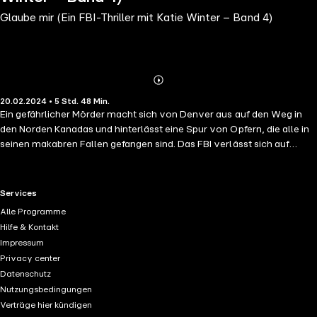
Glaube mir (Ein FBI-Thriller mit Katie Winter – Band 4)
Abonnieren
Mehr
20.02.2024 • 5 Std. 48 Min.
Details
Ein gefährlicher Mörder macht sich von Denver aus auf den Weg in
den Norden Kanadas und hinterlässt eine Spur von Opfern, die alle in
seinen makabren Fallen gefangen sind. Das FBI verlässt sich auf
Spezialagentin Katie Winter, um ihn mit ihrem grenzüberschreitenden
Eliteteam zur Strecke zu bringen – aber wird dieser teuflische Jäger
sie in den entlegenen nördlichen Regionen Kanadas direkt in eine Falle
RTL+ useful links.
Services
führen? "Molly Black hat einen spannenden Thriller geschrieben, der
Alle Programme
einem den letzten Atem raubt … Ich habe dieses Buch absolut geliebt
Hilfe & Kontakt
und kann es kaum erwarten, den nächsten Band der Reihe zu lesen!" -
Impressum
Leserkritik zu MÄDCHEN NR.1: MORD GLAUBE MIR IST das vierte Buch
Privacy center
einer neuen Serie der Krimi- und Thriller-Autorin Molly Black, die auf
Datenschutz
Platz 1 der Bestsellerliste steht. FBI-Spezialagentin Katie Winter sind
Nutzungsbedingungen
eisige Winter, Isolation und gefährliche Fälle nicht fremd. Mit ihrer
Verträge hier kündigen
hervorragenden Erfolgsbilanz bei der Jagd auf Serienmörder ist sie