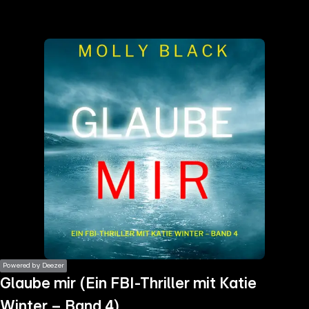
the
h page
 main
nt
the
ibility
ment
Powered by Deezer
Glaube mir (Ein FBI-Thriller mit Katie
Winter – Band 4)