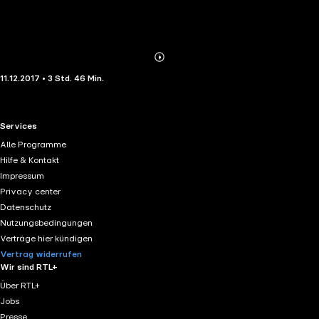
Abonnieren
Mehr
11.12.2017 • 3 Std. 46 Min.
Details
RTL+ useful links.
Services
Alle Programme
Hilfe & Kontakt
Impressum
Privacy center
Datenschutz
Nutzungsbedingungen
Verträge hier kündigen
Vertrag widerrufen
Wir sind RTL+
Über RTL+
Jobs
Presse