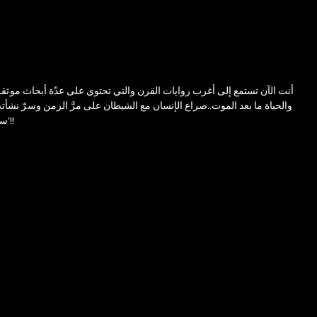
أنت الآن تستمع إلى أغرب روايات القرن والتي تحتوي على عدّة أبحاث موثقة 
والحياة ما بعد الموت..صراع الإنسان مع الشيطان على مرَّ الزمن وسرّ نشأت
'ست' عدو أوزروريس أم قابيل؟ أم هو ابن الصياد السامري؟ أم هو كلّهم مجتمعين !! ما قصّة فرسان القديس يوحنا؟ من هما البلاك ووتر؟ ومن أنت وما الذي تفعله هنا؟!!