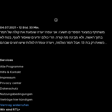
Abonnieren
Mehr
04.07.2021 • 12 Std. 33 Min.
Details
משתתף במצעד הספרים תשע'ו: אני עפה! יערה שומעת את קולה של תמר
בתוך ראשה, ולא מבינה מה קורה. הרי כולם יודעים שאסור לעוף, בטח לא
כשאת רק בת 13. אבל תמר נעלמה, ויערה עומדת לגלות שיש רגעים שבהם
הדבר המסוכן ביותר הוא לציית לחוקים. התאומות הג׳ינג׳יות תמר ויערה, בנות
לשבט עתיק ומסתורי, נקלעות להרפתקה מסחררת בין חיות פרא ויצורי כשף.
לצד אחיהן הבכור אייר הן יעמדו במרכזה של מלחמה אדירה המאיימת להשמיד
RTL+ useful links.
Services
את מקור הקסם עצמו. אגם הצללים הוא סיפור פנטזיה מרתק שבלבו שירה
Alle Programme
ופלאות, המתרחש במערות אפלות ועל ראשי הרים נישאים, מהכנרת הצלולה,
Hilfe & Kontakt
לאורך הירדן המתפתל ועד ח ופי ים המלח הגוסס. רוני גלבפיש היא סופרת,
Impressum
עורכת ומנחת סדנאות כתיבה, ובעיקר אמא לשלושה ילדים שלא מפסיקים
Privacy center
לקרוא. היא אוהבת במיוחד סיפורים שקרו באמת. כמו הסיפור הזה.
Datenschutz
Nutzungsbedingungen
Verträge hier kündigen
Vertrag widerrufen
Wir sind RTL+