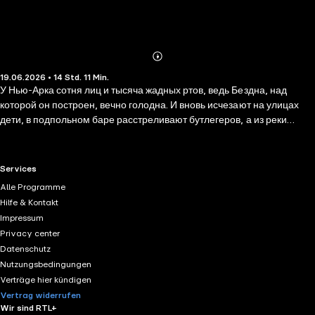
Abonnieren
Mehr
19.06.2026 • 14 Std. 11 Min.
Details
У Нью-Арка сотня лиц и тысяча жадных ртов, ведь Бездна, над
которой он построен, вечно голодна. И вновь исчезают на улицах
дети, в подпольном баре расстреливают бутлегеров, а из реки
вылавливают очередное тело старлетки-светлячка с лилией во рту.
Вот-вот разразится новая гангстерская война, а проклятая Свирель,
оказавшись в чужих руках, откроет врата в Бездну. И чтобы
RTL+ useful links.
Services
предотвратить возвращение низвергнутых богов, Мэйнфорд,
Alle Programme
старший малефик полицейского управления, должен отыскать того,
Hilfe & Kontakt
кто начал большую игру. Но что может он сам, способный слышать
Impressum
голоса города и потому почти обезумевший? Разве что попросить о
Privacy center
помощи новую чтицу. Правда, она, кажется, ненавидит
Datenschutz
Мэйнфорда… Впрочем, какое это имеет значение для дела?
Nutzungsbedingungen
Verträge hier kündigen
Vertrag widerrufen
Wir sind RTL+