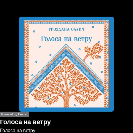
the
h page
 main
nt
the
ibility
ment
Powered by Deezer
Голоса на ветру
Голоса на ветру