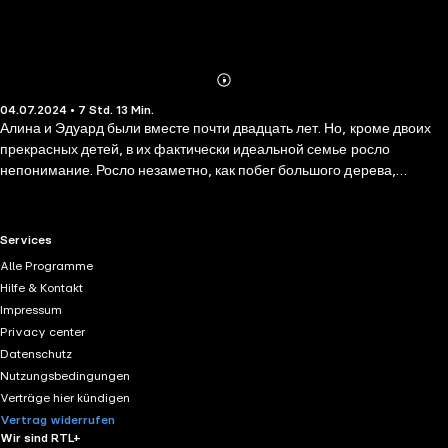
Abonnieren
Mehr
04.07.2024 • 7 Std. 13 Min.
Details
Алина и Эдуард были вместе почти двадцать лет. Но, кроме двоих
прекрасных детей, в их фактически идеальной семье росло
непонимание. Росло незаметно, как побег большого дерева,
которому требуется время, чтобы по-настоящему укорениться.
Странное исчезновение отца Эдуарда и психологическое состояние
младшего сына дали этому ростку самую благоприятную почву, а
RTL+ useful links.
Services
еще Алина встретила человека, который, как она уверена,
Alle Programme
действительно ее понимает и ей сочувствует. Как связано с
Hilfe & Kontakt
судьбами этих людей отдаленное озеро, называемое Горелым,
Impressum
овеянное легендами и хранящее в себе тайны прошлого и…
Privacy center
настоящего?.. Сюда, в это неприметное место, ведут все нити и
Datenschutz
приводят поиски пропавшего человека. Это точка обнуления, место
Nutzungsbedingungen
воздаяния, утраты и обретения.
Verträge hier kündigen
Vertrag widerrufen
Wir sind RTL+